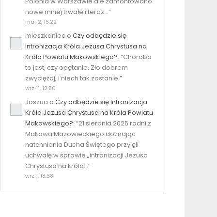
Polonia w Warszawie ale zamontowano
nowe mniej trwałe i teraz…
”
mar 2, 15:22
mieszkaniec
o
Czy odbędzie się
Intronizacja Króla Jezusa Chrystusa na
Króla Powiatu Makowskiego?
: “
Choroba
to jest, czy opętanie. Zło dobrem
zwyciężaj, i niech tak zostanie.
”
wrz 11, 12:50
Joszua
o
Czy odbędzie się Intronizacja
Króla Jezusa Chrystusa na Króla Powiatu
Makowskiego?
: “
21 sierpnia 2025 radni z
Makowa Mazowieckiego doznając
natchnienia Ducha Świętego przyjęli
uchwałę w sprawie „intronizacji Jezusa
Chrystusa na króla…
”
wrz 1, 18:38