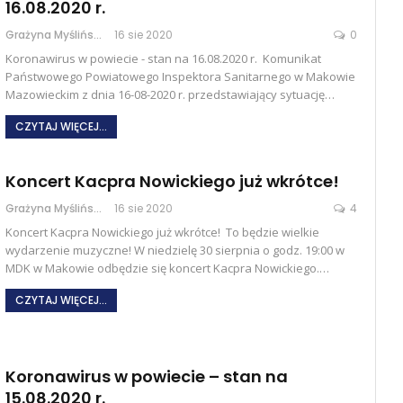
16.08.2020 r.
Grażyna Myślińska
16 sie 2020
0
Koronawirus w powiecie - stan na 16.08.2020 r. Komunikat
Państwowego Powiatowego Inspektora Sanitarnego w Makowie
Mazowieckim z dnia 16-08-2020 r. przedstawiający sytuację…
CZYTAJ WIĘCEJ...
Koncert Kacpra Nowickiego już wkrótce!
Grażyna Myślińska
16 sie 2020
4
Koncert Kacpra Nowickiego już wkrótce! To będzie wielkie
wydarzenie muzyczne! W niedzielę 30 sierpnia o godz. 19:00 w
MDK w Makowie odbędzie się koncert Kacpra Nowickiego.…
CZYTAJ WIĘCEJ...
Koronawirus w powiecie – stan na
15.08.2020 r.