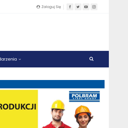
Zaloguj Się
arzenia