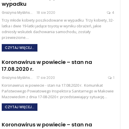
wypadku
Grażyna Myślińska
18 sie 2020
4
Trzy młode kobiety poszkodowane w wypadku Trzy kobiety, 32-
latka i dwie 19-latki jadące toyotą w wyniku obrażeń, jakie
odniosły wskutek dachowania samochodu, zostały
przewiezione…
CZYTAJ WIĘCEJ...
Koronawirus w powiecie – stan na
17.08.2020 r.
Grażyna Myślińska
17 sie 2020
1
Koronawirus w powiecie - stan na 17.08.2020 r. Komunikat
Państwowego Powiatowego Inspektora Sanitarnego w Makowie
Mazowieckim z dnia 17-08-2020 r. przedstawiający sytuację…
CZYTAJ WIĘCEJ...
Koronawirus w powiecie – stan na