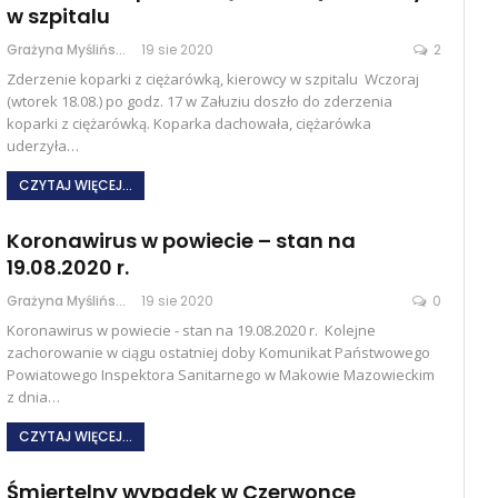
w szpitalu
Grażyna Myślińska
19 sie 2020
2
Zderzenie koparki z ciężarówką, kierowcy w szpitalu Wczoraj
(wtorek 18.08.) po godz. 17 w Załuziu doszło do zderzenia
koparki z ciężarówką. Koparka dachowała, ciężarówka
uderzyła…
CZYTAJ WIĘCEJ...
Koronawirus w powiecie – stan na
19.08.2020 r.
Grażyna Myślińska
19 sie 2020
0
Koronawirus w powiecie - stan na 19.08.2020 r. Kolejne
zachorowanie w ciągu ostatniej doby Komunikat Państwowego
Powiatowego Inspektora Sanitarnego w Makowie Mazowieckim
z dnia…
CZYTAJ WIĘCEJ...
Śmiertelny wypadek w Czerwonce