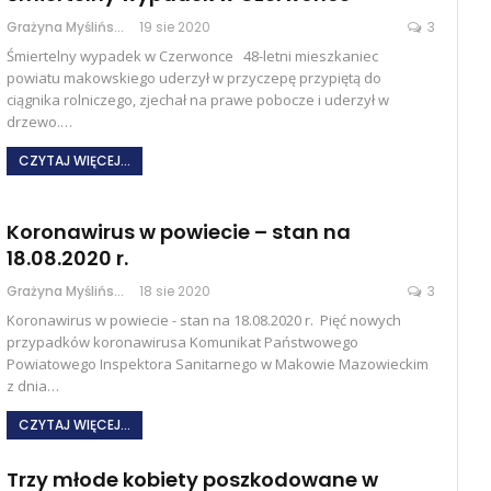
Grażyna Myślińska
19 sie 2020
3
Śmiertelny wypadek w Czerwonce 48-letni mieszkaniec
powiatu makowskiego uderzył w przyczepę przypiętą do
ciągnika rolniczego, zjechał na prawe pobocze i uderzył w
drzewo.…
CZYTAJ WIĘCEJ...
Koronawirus w powiecie – stan na
18.08.2020 r.
Grażyna Myślińska
18 sie 2020
3
Koronawirus w powiecie - stan na 18.08.2020 r. Pięć nowych
przypadków koronawirusa Komunikat Państwowego
Powiatowego Inspektora Sanitarnego w Makowie Mazowieckim
z dnia…
CZYTAJ WIĘCEJ...
Trzy młode kobiety poszkodowane w