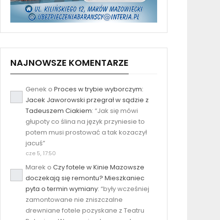
NAJNOWSZE KOMENTARZE
Genek
o
Proces w trybie wyborczym:
Jacek Jaworowski przegrał w sądzie z
Tadeuszem Ciakiem
: “
Jak się mówi
głupoty co ślina na język przyniesie to
potem musi prostować a tak kozaczył
jacuś
”
cze 5, 17:50
Marek
o
Czy fotele w Kinie Mazowsze
doczekają się remontu? Mieszkaniec
pyta o termin wymiany
: “
były wcześniej
zamontowane nie zniszczalne
drewniane fotele pozyskane z Teatru