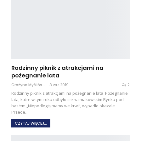
Rodzinny piknik z atrakcjami na
pożegnanie lata
Grażyna Myślińska
8 wrz 2019
2
Rodzinny piknik z atrakcjami na pożegnanie lata Pożegnanie
lata, które w tym roku odbyło się na makowskim Rynku pod
hasłem „Niepodległą mamy we krwi”, wypadło okazale.
Przede…
CZYTAJ WIĘCEJ...