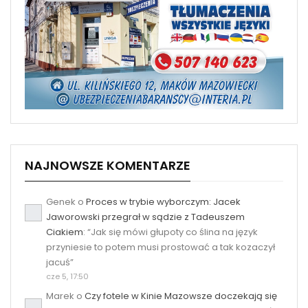
NAJNOWSZE KOMENTARZE
Genek
o
Proces w trybie wyborczym: Jacek
Jaworowski przegrał w sądzie z Tadeuszem
Ciakiem
: “
Jak się mówi głupoty co ślina na język
przyniesie to potem musi prostować a tak kozaczył
jacuś
”
cze 5, 17:50
Marek
o
Czy fotele w Kinie Mazowsze doczekają się