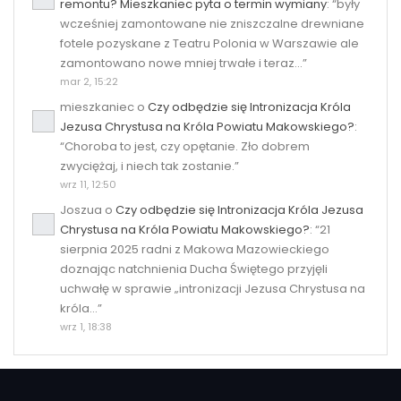
remontu? Mieszkaniec pyta o termin wymiany
: “
były
wcześniej zamontowane nie zniszczalne drewniane
fotele pozyskane z Teatru Polonia w Warszawie ale
zamontowano nowe mniej trwałe i teraz…
”
mar 2, 15:22
mieszkaniec
o
Czy odbędzie się Intronizacja Króla
Jezusa Chrystusa na Króla Powiatu Makowskiego?
:
“
Choroba to jest, czy opętanie. Zło dobrem
zwyciężaj, i niech tak zostanie.
”
wrz 11, 12:50
Joszua
o
Czy odbędzie się Intronizacja Króla Jezusa
Chrystusa na Króla Powiatu Makowskiego?
: “
21
sierpnia 2025 radni z Makowa Mazowieckiego
doznając natchnienia Ducha Świętego przyjęli
uchwałę w sprawie „intronizacji Jezusa Chrystusa na
króla…
”
wrz 1, 18:38