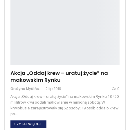
Akcja „Oddaj krew – uratuj życie” na
makowskim Rynku
Grażyna Myślińska
2 lip 2019
0
Akcja „Oddaj krew – uratuj życie” na makowskim Rynku 18 450
mililitrów krwi oddali makowianie w minioną sobotę; W
krwiobusie zarejestrowały się 52 osoby; 19 osób oddało krew
po…
CZYTAJ WIĘCEJ...