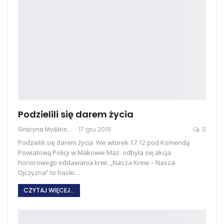
Podzielili się darem życia
Grażyna Myślińska
17 gru 2019
0
Podzielili się darem życia We wtorek 17.12 pod Komendą
Powiatową Policji w Makowie Maz. odbyła się akcja
honorowego oddawania krwi. „Nasza Krew – Nasza
Ojczyzna” to hasło…
CZYTAJ WIĘCEJ...