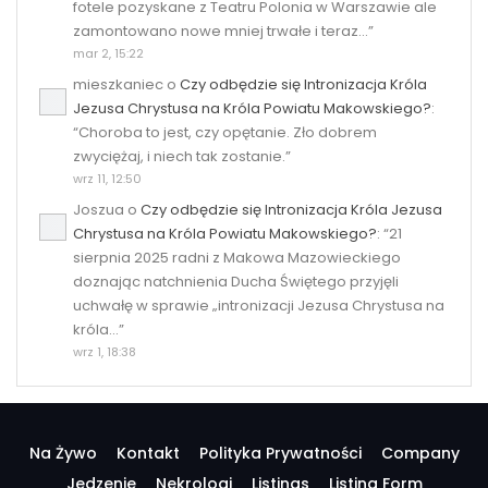
fotele pozyskane z Teatru Polonia w Warszawie ale
zamontowano nowe mniej trwałe i teraz…
”
mar 2, 15:22
mieszkaniec
o
Czy odbędzie się Intronizacja Króla
Jezusa Chrystusa na Króla Powiatu Makowskiego?
:
“
Choroba to jest, czy opętanie. Zło dobrem
zwyciężaj, i niech tak zostanie.
”
wrz 11, 12:50
Joszua
o
Czy odbędzie się Intronizacja Króla Jezusa
Chrystusa na Króla Powiatu Makowskiego?
: “
21
sierpnia 2025 radni z Makowa Mazowieckiego
doznając natchnienia Ducha Świętego przyjęli
uchwałę w sprawie „intronizacji Jezusa Chrystusa na
króla…
”
wrz 1, 18:38
Na Żywo
Kontakt
Polityka Prywatności
Company
Jedzenie
Nekrologi
Listings
Listing Form