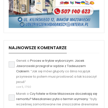
NAJNOWSZE KOMENTARZE
Genek
o
Proces w trybie wyborczym: Jacek
Jaworowski przegrał w sądzie z Tadeuszem
Ciakiem
: “
Jak się mówi głupoty co ślina na język
przyniesie to potem musi prostować a tak kozaczył
jacuś
”
cze 5, 17:50
Marek
o
Czy fotele w Kinie Mazowsze doczekają się
remontu? Mieszkaniec pyta o termin wymiany
: “
były
wcześniej zamontowane nie zniszczalne drewniane