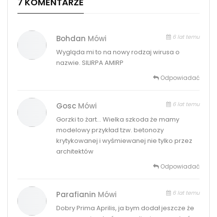
7 KOMENTARZE
6 lat temu
Bohdan
Mówi
Wygląda mi to na nowy rodzaj wirusa o
nazwie. SILIRPA AMIRP
Odpowiadać
6 lat temu
Gosc
Mówi
Gorzki to żart… Wielka szkoda że mamy
modelowy przykład tzw. betonozy
krytykowanej i wyśmiewanej nie tylko przez
architektów
Odpowiadać
6 lat temu
Parafianin
Mówi
Dobry Prima Aprilis, ja bym dodał jeszcze że