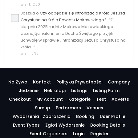
wrz 11, 12:50
Joszua
o
Czy odbędzie się Intronizacja Króla Jezusa
Chrystusa na Króla Powiatu Makowskiego?
: “
21
sierpnia 2025 radni z Makowa Mazowieckiego
doznając natchnienia Ducha Świętego przyjęli
uchwałę w sprawie „intronizacji Jezusa Chrystusa na
króla…
”
wrz 1, 18:38
Na Żywo
Kontakt
Polityka Prywatności
Company
Jedzenie
Nekrologi
Listings
Listing Form
Checkout
My Account
Kategorie
Test
Adverts
Sumup
Performers
Venues
Wydarzenia I Zaproszenia
Booking
User Profile
Event Types
Zgłoś Wydarzenie
Booking Details
Event Organizers
Login
Register