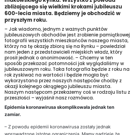
makowskiego Rynku. Wszystko z powodu
zbliżającego się wielkimi krokami jubileuszu
600-lecia miasta. Będziemy je obchodzić w
przyszłym roku.
– Jak wiadomo, jednym z ważnych punktów
jubileuszowych obchodów jest zrobienie pamiątkowej
fotografii wszystkich mieszkańców naszego miasta,
którzy na tę okazję zbiorą się na Rynku – powiedział
nam jeden z przedstawicieli miejskich władz, który
prosił jednak o anonimowość. – Chcemy w ten
sposób przekazać potomności jak wyglądaliśmy w
jubileuszowym roku. Taka fotografia będzie z roku na
rok zyskiwać na wartości i będzie mogła być
wykorzystana przez naszych następców choćby z
okazji kolejnego okrągłego jubileuszu miasta.
Naszym następcom przekażemy coś w rodzaju listu z
przeszłości – wyjaśnił nasz rozmówca.
Epidemia koronawirusa skomplikowała jednak ten
zamiar.
– Z powodu epidemii koronawirusa zostały jednak
wprowadzone istotne ograniczenia. Mamy nadzieję że