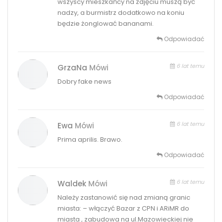
wszyscy mieszkańcy na zdjęciu muszą być
nadzy, a burmistrz dodatkowo na koniu
będzie żonglować bananami.
Odpowiadać
6 lat temu
GrzaNa
Mówi
Dobry fake news
Odpowiadać
6 lat temu
Ewa
Mówi
Prima aprilis. Brawo.
Odpowiadać
6 lat temu
Waldek
Mówi
Należy zastanowić się nad zmianą granic
miasta: – włączyć Bazar z CPN i ARiMR do
miasta , zabudowa na ul.Mazowieckiej nie