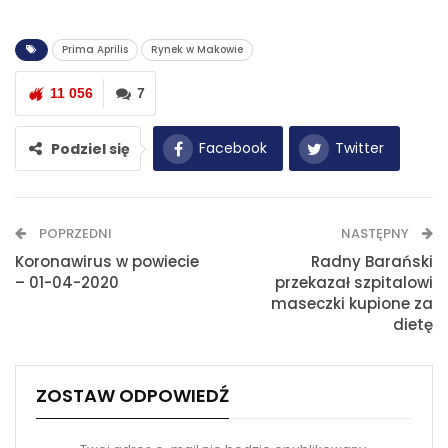
Prima Aprilis
Rynek w Makowie
11 056
7
Facebook
Twitter
Podziel się
WhatsApp
E-mail
POPRZEDNI
NASTĘPNY
Drukuj
Koronawirus w powiecie
Radny Barański
– 01-04-2020
przekazał szpitalowi
maseczki kupione za
dietę
ZOSTAW ODPOWIEDŹ