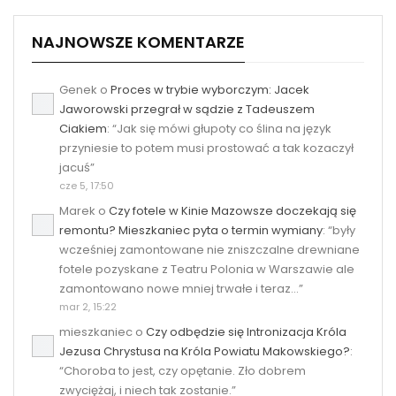
NAJNOWSZE KOMENTARZE
Genek
o
Proces w trybie wyborczym: Jacek
Jaworowski przegrał w sądzie z Tadeuszem
Ciakiem
: “
Jak się mówi głupoty co ślina na język
przyniesie to potem musi prostować a tak kozaczył
jacuś
”
cze 5, 17:50
Marek
o
Czy fotele w Kinie Mazowsze doczekają się
remontu? Mieszkaniec pyta o termin wymiany
: “
były
wcześniej zamontowane nie zniszczalne drewniane
fotele pozyskane z Teatru Polonia w Warszawie ale
zamontowano nowe mniej trwałe i teraz…
”
mar 2, 15:22
mieszkaniec
o
Czy odbędzie się Intronizacja Króla
Jezusa Chrystusa na Króla Powiatu Makowskiego?
:
“
Choroba to jest, czy opętanie. Zło dobrem
zwyciężaj, i niech tak zostanie.
”