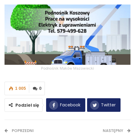
Podnośnik Maków Mazowiecki
1 005
0
Facebook
Twitter
Podziel się
WhatsApp
E-mail
POPRZEDNI
NASTĘPNY