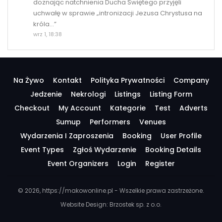
doznając natchnienia Ducha Świętego przyjęli
uchwałę w sprawie „intronizacji Jezusa Chrystusa na
króla…
”
wrz 1, 18:38
Na Żywo
Kontakt
Polityka Prywatności
Company
Jedzenie
Nekrologi
Listings
Listing Form
Checkout
My Account
Kategorie
Test
Adverts
Sumup
Performers
Venues
Wydarzenia I Zaproszenia
Booking
User Profile
Event Types
Zgłoś Wydarzenie
Booking Details
Event Organizers
Login
Register
© 2026, https://makowonline.pl - Wszelkie prawa zastrzeżone.
Website Design:
Brzostek sp. z o.o.