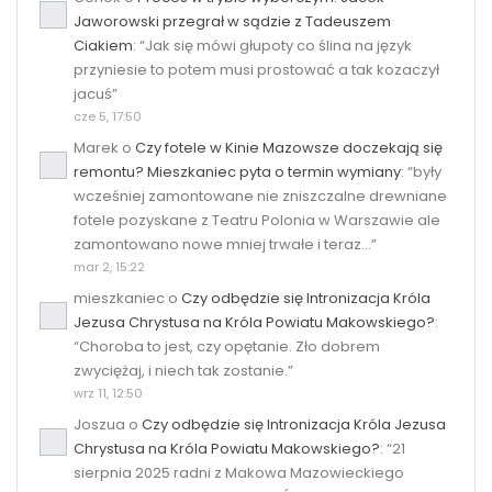
Jaworowski przegrał w sądzie z Tadeuszem
Ciakiem
: “
Jak się mówi głupoty co ślina na język
przyniesie to potem musi prostować a tak kozaczył
jacuś
”
cze 5, 17:50
Marek
o
Czy fotele w Kinie Mazowsze doczekają się
remontu? Mieszkaniec pyta o termin wymiany
: “
były
wcześniej zamontowane nie zniszczalne drewniane
fotele pozyskane z Teatru Polonia w Warszawie ale
zamontowano nowe mniej trwałe i teraz…
”
mar 2, 15:22
mieszkaniec
o
Czy odbędzie się Intronizacja Króla
Jezusa Chrystusa na Króla Powiatu Makowskiego?
:
“
Choroba to jest, czy opętanie. Zło dobrem
zwyciężaj, i niech tak zostanie.
”
wrz 11, 12:50
Joszua
o
Czy odbędzie się Intronizacja Króla Jezusa
Chrystusa na Króla Powiatu Makowskiego?
: “
21
sierpnia 2025 radni z Makowa Mazowieckiego