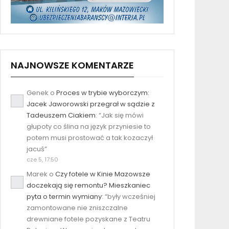
NAJNOWSZE KOMENTARZE
Genek
o
Proces w trybie wyborczym:
Jacek Jaworowski przegrał w sądzie z
Tadeuszem Ciakiem
: “
Jak się mówi
głupoty co ślina na język przyniesie to
potem musi prostować a tak kozaczył
jacuś
”
cze 5, 17:50
Marek
o
Czy fotele w Kinie Mazowsze
doczekają się remontu? Mieszkaniec
pyta o termin wymiany
: “
były wcześniej
zamontowane nie zniszczalne
drewniane fotele pozyskane z Teatru