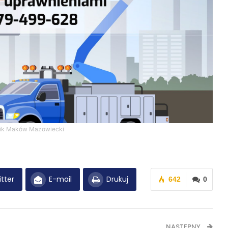
ik Maków Mazowiecki
tter
E-mail
Drukuj
642
0
NASTĘPNY