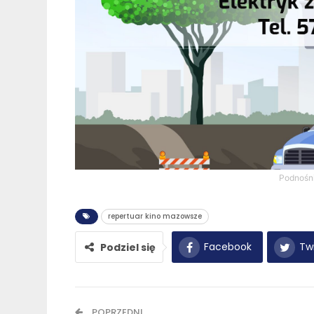
Podnośn
repertuar kino mazowsze
Facebook
Twi
Podziel się
POPRZEDNI