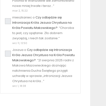
Polonia w Warszawie ale zamontowano
nowe mniej trwałe i teraz…
”
mar 2, 15:22
mieszkaniec
o
Czy odbędzie się
Intronizacja Króla Jezusa Chrystusa na
Króla Powiatu Makowskiego?
: “
Choroba
to jest, czy opętanie. Zło dobrem
zwyciężaj, i niech tak zostanie.
”
wrz 11, 12:50
Joszua
o
Czy odbędzie się Intronizacja
Króla Jezusa Chrystusa na Króla Powiatu
Makowskiego?
: “
21 sierpnia 2025 radni z
Makowa Mazowieckiego doznając
natchnienia Ducha Świętego przyjęli
uchwałę w sprawie „intronizacji Jezusa
Chrystusa na króla…
”
wrz 1, 18:38