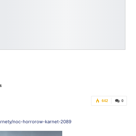
4
642
0
karnety/noc-horrorow-karnet-2089