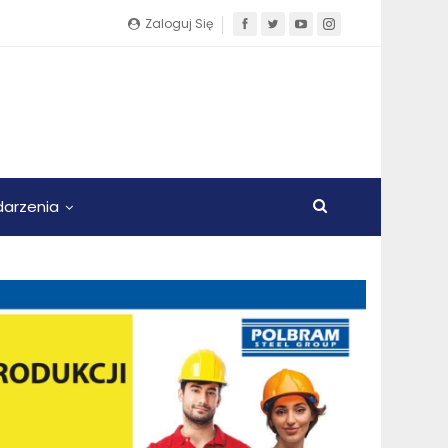
Zaloguj Się
arzenia