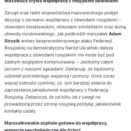
Mazowsze zrywa współpracę z rosyjskimi obwodami
Zarząd oraz radni województwa mazowieckiego podjęli
decyzję o zerwaniu współpracy z obwodami rosyjskimi –
obwodem moskiewskim, obwodem smoleńskim oraz dumą
obwodu moskiewskiego. Jak podkreślił marszałek
Adam
Struzik
wobec bezprecedensowego ataku Federacji
Rosyjskiej na demokratyczny Naród Ukraiński dalsza
współpraca z obwodami rosyjskimi nie może być pod
żadnym względem kontynuowana. –
Jesteśmy całym
sercem z naszymi sąsiadami. Deklaruję, że będziemy
udzielali potrzebnego wsparcia i pomocy. Ginie coraz
więcej ludności cywilnej, co tym bardziej skłania do
zaprzestania jakiejkolwiek współpracy z Federacją
Rosyjską. Zwłaszcza, że od kilku lat z uwagi na
prowadzoną przez stronę rosyjską politykę, jakiekolwiek
kontakty ustały.
Marszałkowskie szpitale gotowe do współpracy,
wsparcie psychologiczne dla dzieci