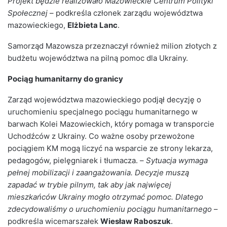
Projekt będzie realizowało Mazowieckie Centrum Polityki
Społecznej
– podkreśla członek zarządu województwa
mazowieckiego,
Elżbieta Lanc
.
Samorząd Mazowsza przeznaczył również milion złotych z
budżetu województwa na pilną pomoc dla Ukrainy.
Pociąg humanitarny do granicy
Zarząd województwa mazowieckiego podjął decyzję o
uruchomieniu specjalnego pociągu humanitarnego w
barwach Kolei Mazowieckich, który pomaga w transporcie
Uchodźców z Ukrainy. Co ważne osoby przewożone
pociągiem KM mogą liczyć na wsparcie ze strony lekarza,
pedagogów, pielęgniarek i tłumacza. –
Sytuacja wymaga
pełnej mobilizacji i zaangażowania. Decyzje muszą
zapadać w trybie pilnym, tak aby jak najwięcej
mieszkańców Ukrainy mogło otrzymać pomoc. Dlatego
zdecydowaliśmy o uruchomieniu pociągu humanitarnego
–
podkreśla wicemarszałek
Wiesław Raboszuk
.