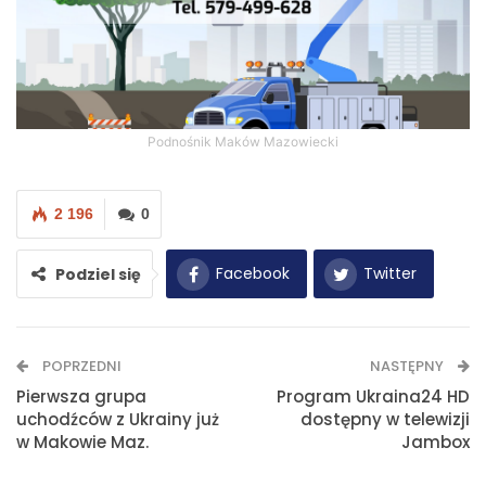
Podnośnik Maków Mazowiecki
2 196
0
Facebook
Twitter
Podziel się
WhatsApp
E-mail
POPRZEDNI
NASTĘPNY
Drukuj
Pierwsza grupa
Program Ukraina24 HD
uchodźców z Ukrainy już
dostępny w telewizji
w Makowie Maz.
Jambox