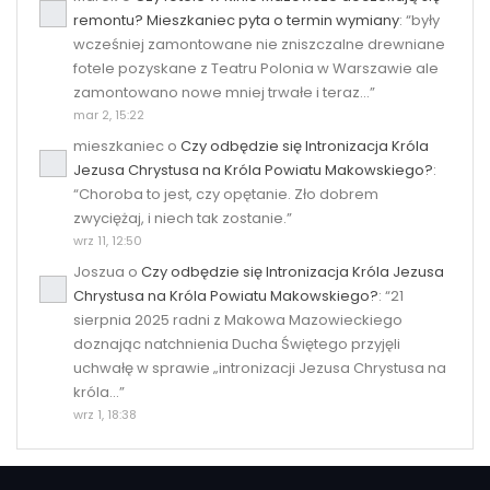
remontu? Mieszkaniec pyta o termin wymiany
: “
były
wcześniej zamontowane nie zniszczalne drewniane
fotele pozyskane z Teatru Polonia w Warszawie ale
zamontowano nowe mniej trwałe i teraz…
”
mar 2, 15:22
mieszkaniec
o
Czy odbędzie się Intronizacja Króla
Jezusa Chrystusa na Króla Powiatu Makowskiego?
:
“
Choroba to jest, czy opętanie. Zło dobrem
zwyciężaj, i niech tak zostanie.
”
wrz 11, 12:50
Joszua
o
Czy odbędzie się Intronizacja Króla Jezusa
Chrystusa na Króla Powiatu Makowskiego?
: “
21
sierpnia 2025 radni z Makowa Mazowieckiego
doznając natchnienia Ducha Świętego przyjęli
uchwałę w sprawie „intronizacji Jezusa Chrystusa na
króla…
”
wrz 1, 18:38