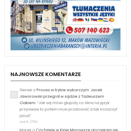
NAJNOWSZE KOMENTARZE
Genek
o
Proces w trybie wyborczym: Jacek
Jaworowski przegrał w sądzie z Tadeuszem
Ciakiem
: “
Jak się mówi głupoty co ślina na język
przyniesie to potem musi prostować a tak kozaczył
jacuś
”
cze 5, 17:50
Marek
o
Czy fotele w Kinie Mazowsze doczekają się