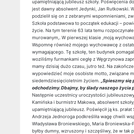
upamiętniającą jubileusz szkoły. Poświęcenia do
jest dawny absolwent Jedynki, Jan Rutkowski. W
podzielił się on z zebranymi wspomnieniami, z
Szkoła podstawowa to początek edukacji – powi
życie. Na tym terenie 63 lata temu rozpoczynał
murowanym,. W pierwszej klasie ,moją wychowa
Wspomnę również mojego wychowawcę z ostatnic
wymagającego. Tę szkołę, ten budynek pomagali
woziliśmy furmankami cegłę z Węgrzynowa zapr
mamy dzisiaj dużo czasu, jutro też. Na zakończ
wypowiedzieć moje osobiste motto, związane mi
siedemdziesięcioletnim życiem.
„Spieszmy się 
odchodzimy. Dbajmy, by ślady naszego życia p
Następnie uczestnicy uroczystości jubileuszowyc
Kamińska i burmistrz Makowa, absolwent szkoły,
upamiętniającą jubileusz. Poświęcił ją ks. prała
Andrzeja Jednoroga podkreśliła wagę chwili wsp
Władysława Broniewskiego, Maria Broniewska-Pi
byłby dumny, wzruszony i szczęśliwy, że w tak p