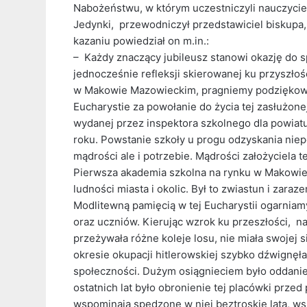
Nabożeństwu, w którym uczestniczyli nauczycie
Jedynki, przewodniczył przedstawiciel biskupa, k
kazaniu powiedział on m.in.:
– Każdy znaczący jubileusz stanowi okazję do s
jednocześnie refleksji skierowanej ku przyszło
w Makowie Mazowieckim, pragniemy podziękowa
Eucharystie za powołanie do życia tej zasłużone
wydanej przez inspektora szkolnego dla powiat
roku. Powstanie szkoły u progu odzyskania nie
mądrości ale i potrzebie. Mądrości założyciela t
Pierwsza akademia szkolna na rynku w Makowie 
ludności miasta i okolic. Był to zwiastun i zara
Modlitewną pamięcią w tej Eucharystii ogarniamy
oraz uczniów. Kierując wzrok ku przeszłości, n
przeżywała różne koleje losu, nie miała swojej
okresie okupacji hitlerowskiej szybko dźwignęła 
społeczności. Dużym osiągnieciem było odda
ostatnich lat było obronienie tej placówki przed
wspominają spędzone w niej beztroskie lata, w