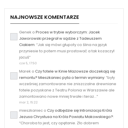
NAJNOWSZE KOMENTARZE
Genek
o
Proces w trybie wyborczym: Jacek
Jaworowski przegrał w sądzie z Tadeuszem
Ciakiem
: “
Jak się mówi głupoty co ślina na język
przyniesie to potem musi prostować a tak kozaczył
jacuś
”
cze 5, 17:50
Marek
o
Czy fotele w Kinie Mazowsze doczekają się
remontu? Mieszkaniec pyta o termin wymiany
: “
były
wcześniej zamontowane nie zniszczalne drewniane
fotele pozyskane z Teatru Polonia w Warszawie ale
zamontowano nowe mniej trwałe i teraz…
”
mar 2, 15:22
mieszkaniec
o
Czy odbędzie się Intronizacja Króla
Jezusa Chrystusa na Króla Powiatu Makowskiego?
:
“
Choroba to jest, czy opętanie. Zło dobrem