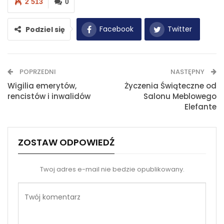
2 513
0
Facebook
Twitter
Podziel się
WhatsApp
E-mail
POPRZEDNI
NASTĘPNY
Drukuj
Wigilia emerytów,
Życzenia Świąteczne od
rencistów i inwalidów
Salonu Meblowego
Elefante
ZOSTAW ODPOWIEDŹ
Twoj adres e-mail nie bedzie opublikowany.