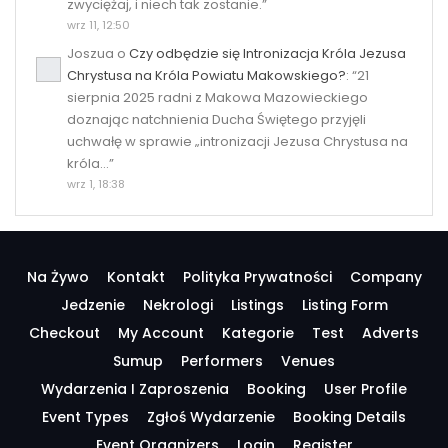
zwyciężaj, i niech tak zostanie.
”
wrz 11, 12:50
Joszua
o
Czy odbędzie się Intronizacja Króla Jezusa
Chrystusa na Króla Powiatu Makowskiego?
: “
21
sierpnia 2025 radni z Makowa Mazowieckiego
doznając natchnienia Ducha Świętego przyjęli
uchwałę w sprawie „intronizacji Jezusa Chrystusa na
króla…
”
wrz 1, 18:38
Na Żywo
Kontakt
Polityka Prywatności
Company
Jedzenie
Nekrologi
Listings
Listing Form
Checkout
My Account
Kategorie
Test
Adverts
Sumup
Performers
Venues
Wydarzenia I Zaproszenia
Booking
User Profile
Event Types
Zgłoś Wydarzenie
Booking Details
Event Organizers
Login
Register