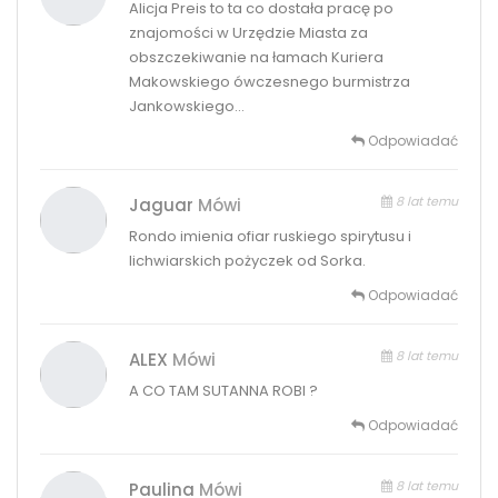
Alicja Preis to ta co dostała pracę po
znajomości w Urzędzie Miasta za
obszczekiwanie na łamach Kuriera
Makowskiego ówczesnego burmistrza
Jankowskiego…
Odpowiadać
8 lat temu
Jaguar
Mówi
Rondo imienia ofiar ruskiego spirytusu i
lichwiarskich pożyczek od Sorka.
Odpowiadać
8 lat temu
ALEX
Mówi
A CO TAM SUTANNA ROBI ?
Odpowiadać
8 lat temu
Paulina
Mówi