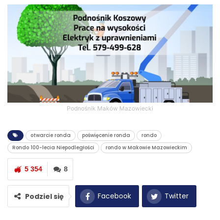
Podnośnik Maków Mazowiecki
otwarcie ronda
poświęcenie ronda
rondo
Rondo 100-lecia Niepodległości
rondo w Makowie Mazowieckim
5 354
8
Facebook
Twitter
Podziel się