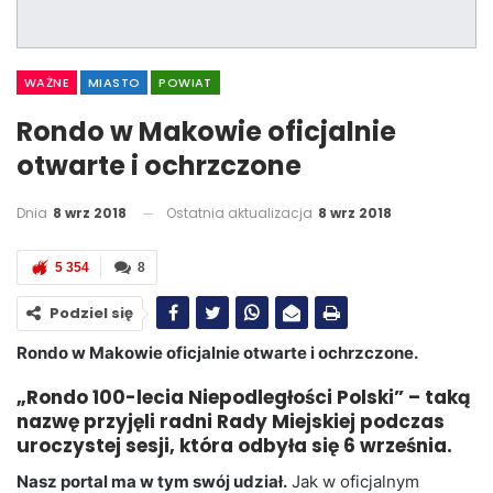
WAŻNE
MIASTO
POWIAT
Rondo w Makowie oficjalnie
otwarte i ochrzczone
Dnia
8 wrz 2018
Ostatnia aktualizacja
8 wrz 2018
5 354
8
Podziel się
Rondo w Makowie oficjalnie otwarte i ochrzczone.
„Rondo 100-lecia Niepodległości Polski” – taką
nazwę przyjęli radni Rady Miejskiej podczas
uroczystej sesji, która odbyła się 6 września.
Nasz portal ma w tym swój udział.
Jak w oficjalnym