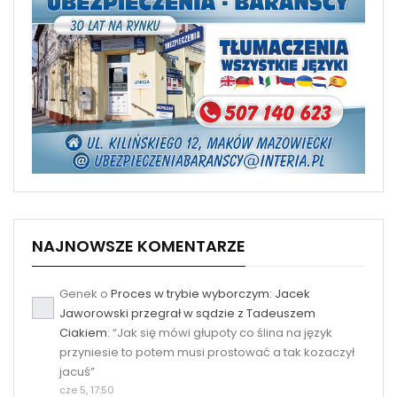
NAJNOWSZE KOMENTARZE
Genek
o
Proces w trybie wyborczym: Jacek
Jaworowski przegrał w sądzie z Tadeuszem
Ciakiem
: “
Jak się mówi głupoty co ślina na język
przyniesie to potem musi prostować a tak kozaczył
jacuś
”
cze 5, 17:50