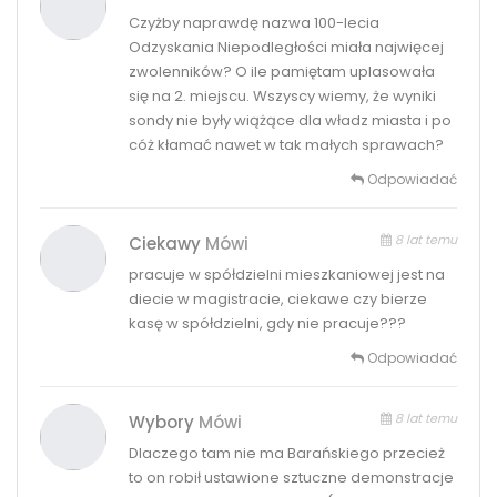
Czyżby naprawdę nazwa 100-lecia
Odzyskania Niepodległości miała najwięcej
zwolenników? O ile pamiętam uplasowała
się na 2. miejscu. Wszyscy wiemy, że wyniki
sondy nie były wiążące dla władz miasta i po
cóż kłamać nawet w tak małych sprawach?
Odpowiadać
8 lat temu
Ciekawy
Mówi
pracuje w spółdzielni mieszkaniowej jest na
diecie w magistracie, ciekawe czy bierze
kasę w spółdzielni, gdy nie pracuje???
Odpowiadać
8 lat temu
Wybory
Mówi
Dlaczego tam nie ma Barańskiego przecież
to on robił ustawione sztuczne demonstracje