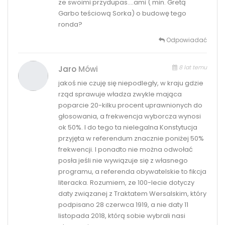
ze swoimi przydupas….ami ( min. Gretą
Garbo teściową Sorka) o budowę tego
ronda?
Odpowiadać
8 lat temu
Jaro
Mówi
jakoś nie czuję się niepodległy, w kraju gdzie
rząd sprawuje władza zwykle mająca
poparcie 20-kilku procent uprawnionych do
głosowania, a frekwencja wyborcza wynosi
ok 50%. I do tego ta nielegalna Konstytucja
przyjęta w referendum znacznie poniżej 50%
frekwencji. I ponadto nie można odwołać
posła jeśli nie wywiązuje się z własnego
programu, a referenda obywatelskie to fikcja
literacka. Rozumiem, ze 100-lecie dotyczy
daty związanej z Traktatem Wersalskim, który
podpisano 28 czerwca 1919, a nie daty 11
listopada 2018, którą sobie wybrali nasi