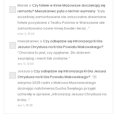
Marek
o
Czy fotele w Kinie Mazowsze doczekają się
remontu? Mieszkaniec pyta o termin wymiany
: “
były
wcześniej zamontowane nie zniszczalne drewniane
fotele pozyskane z Teatru Polonia w Warszawie ale
zamontowano nowe mniej trwałe i teraz…
”
mar 2, 15:22
mieszkaniec
o
Czy odbędzie się Intronizacja Króla
Jezusa Chrystusa na Króla Powiatu Makowskiego?
:
“
Choroba to jest, czy opętanie. Zło dobrem
zwyciężaj, i niech tak zostanie.
”
wrz 11, 12:50
Joszua
o
Czy odbędzie się Intronizacja Króla Jezusa
Chrystusa na Króla Powiatu Makowskiego?
: “
21
sierpnia 2025 radni z Makowa Mazowieckiego
doznając natchnienia Ducha Świętego przyjęli
uchwałę w sprawie „intronizacji Jezusa Chrystusa na
króla…
”
wrz 1, 18:38